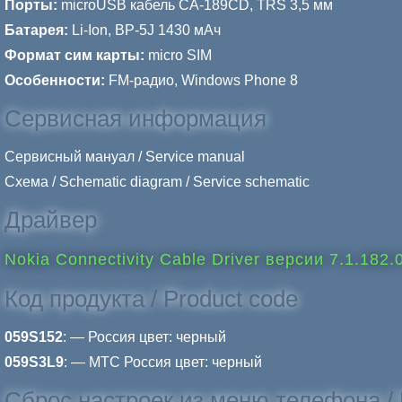
Порты:
microUSB кабель CA-189CD, TRS 3,5 мм
Батарея:
Li-Ion, BP-5J 1430 мАч
Формат сим карты:
micro SIM
Особенности:
FM-радио, Windows Phone 8
Сервисная информация
Сервисный мануал / Service manual
Схема / Schematic diagram / Service schematic
Драйвер
Nokia Connectivity Cable Driver версии 7.1.182.
Код продукта / Product code
059S152
: — Россия цвет: черный
059S3L9
: — МТС Россия цвет: черный
Сброс настроек из меню телефона / 