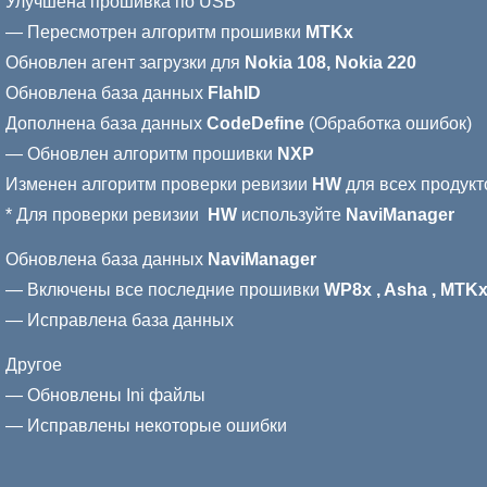
Улучшена прошивка по USB
— Пересмотрен алгоритм прошивки
MTKx
Обновлен агент загрузки для
Nokia 108, Nokia 220
Обновлена база данных
FlahID
Дополнена база данных
CodeDefine
(Обработка ошибок)
— Обновлен алгоритм прошивки
NXP
Изменен алгоритм проверки ревизии
HW
для всех продук
* Для проверки ревизии
HW
используйте
NaviManager
Обновлена база данных
NaviManager
— Включены все последние прошивки
WP8x , Asha , MTKx
— Исправлена база данных
Другое
— Обновлены Ini файлы
— Исправлены некоторые ошибки